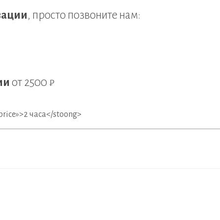
зации
, просто позвоните нам:
ии
от
2500 ₽
rice»>2 часа</stоong>