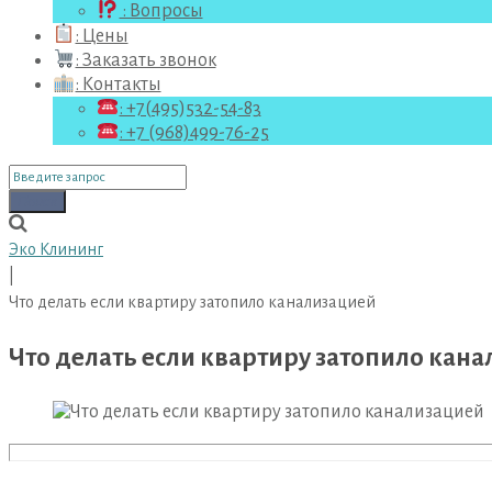
: Вопросы
: Цены
: Заказать звонок
: Контакты
: +7(495)532-54-83
: +7 (968)499-76-25
Поиск
для:
Поиск
Эко Клининг
|
Что делать если квартиру затопило канализацией
Что делать если квартиру затопило кан