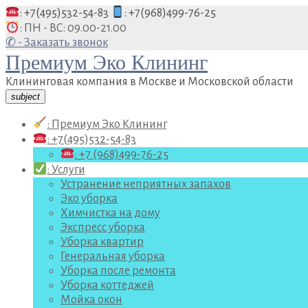
Перейти
: +7(495)532-54-83
: +7(968)499-76-25
к
: ПН - ВС: 09.00-21.00
содержанию
✆ - Заказать звонок
Премиум Эко Клининг
Клининговая компания в Москве и Московской области
subject
: Премиум Эко Клининг
: +7(495)532-54-83
: +7 (968)499-76-25
: Услуги
Устранение неприятных запахов
Эко уборка
Химчистка на дому
Экспресс уборка
Уборка квартир
Генеральная уборка
Уборка после ремонта
Уборка коттеджей
Мойка окон