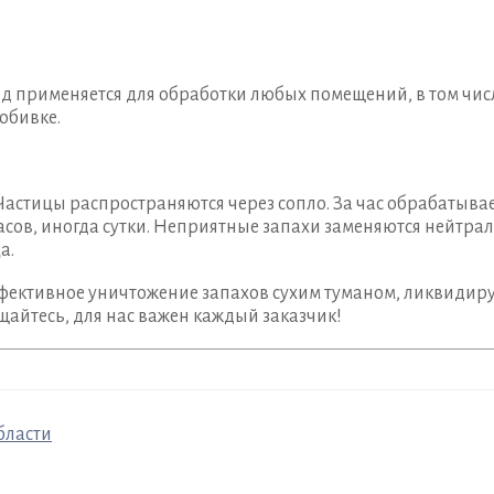
 применяется для обработки любых помещений, в том чис
обивке.
. Частицы распространяются через сопло. За час обрабатыв
асов, иногда сутки. Неприятные запахи заменяются нейтр
а.
фективное уничтожение запахов сухим туманом, ликвидир
щайтесь, для нас важен каждый заказчик!
бласти