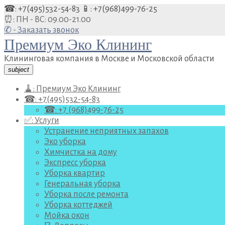
Перейти
☎: +7(495)532-54-83
📱: +7(968)499-76-25
к
⏰: ПН - ВС: 09.00-21.00
содержанию
✆ - Заказать звонок
Премиум Эко Клининг
Клининговая компания в Москве и Московской области
subject
🧹: Премиум Эко Клининг
☎: +7(495)532-54-83
☎: +7 (968)499-76-25
✅: Услуги
Устранение неприятных запахов
Эко уборка
Химчистка на дому
Экспресс уборка
Уборка квартир
Генеральная уборка
Уборка после ремонта
Уборка коттеджей
Мойка окон