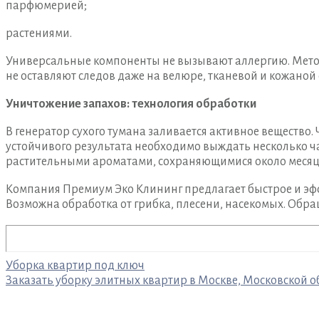
парфюмерией;
растениями.
Универсальные компоненты не вызывают аллергию. Метод
не оставляют следов даже на велюре, тканевой и кожаной 
Уничтожение запахов: технология обработки
В генератор сухого тумана заливается активное вещество
устойчивого результата необходимо выждать несколько ч
растительными ароматами, сохраняющимися около месяц
Компания Премиум Эко Клининг предлагает быстрое и эф
Возможна обработка от грибка, плесени, насекомых. Обра
Навигация
Уборка квартир под ключ
Заказать уборку элитных квартир в Москве, Московской о
по
записям