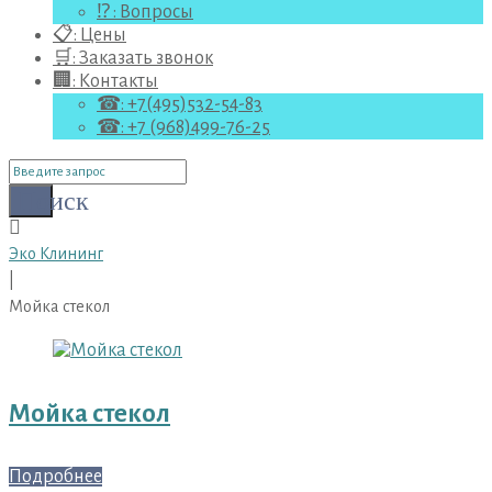
⁉ : Вопросы
📋: Цены
🛒: Заказать звонок
🏢: Контакты
☎: +7(495)532-54-83
☎: +7 (968)499-76-25
Поиск
для:
Поиск
Эко Клининг
|
Мойка стекол
Метка:
Мойка
стекол
Мойка стекол
Подробнее