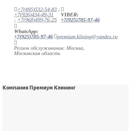
+7(495)532-54-83
;
+7(926)434-49-31
VIBER:
;
+7(968)499-76-25
+7(925)705-97-46
WhatsApp:
+7(925)705-97-46
premium.klining@yandex.ru
Регион обслуживания: Москва,
Московская область
Компания Премиум Клининг