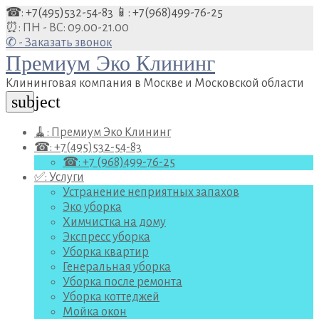
Перейти
☎: +7(495)532-54-83
📱: +7(968)499-76-25
к
⏰: ПН - ВС: 09.00-21.00
содержанию
✆ - Заказать звонок
Премиум Эко Клининг
Клининговая компания в Москве и Московской области
subject
🧹: Премиум Эко Клининг
☎: +7(495)532-54-83
☎: +7 (968)499-76-25
✅: Услуги
Устранение неприятных запахов
Эко уборка
Химчистка на дому
Экспресс уборка
Уборка квартир
Генеральная уборка
Уборка после ремонта
Уборка коттеджей
Мойка окон