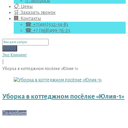
⁉ : Вопросы
📋: Цены
🛒: Заказать звонок
🏢: Контакты
☎: +7(495)532-54-83
☎: +7 (968)499-76-25
Поиск
для:
Поиск
Эко Клининг
|
Уборка в коттеджном посёлке «Юлия-1»
Метка:
Уборка
в
Уборка в коттеджном посёлке «Юлия-1»
коттеджном
посёлке
«Юлия-1»
Подробнее