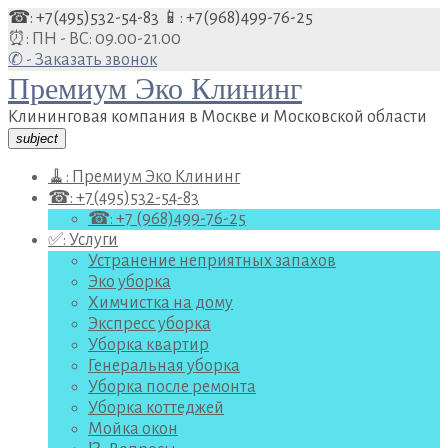
Перейти
☎: +7(495)532-54-83
📱: +7(968)499-76-25
к
⏰: ПН - ВС: 09.00-21.00
содержанию
✆ - Заказать звонок
Премиум Эко Клининг
Клининговая компания в Москве и Московской области
subject
🧹: Премиум Эко Клининг
☎: +7(495)532-54-83
☎: +7 (968)499-76-25
✅: Услуги
Устранение неприятных запахов
Эко уборка
Химчистка на дому
Экспресс уборка
Уборка квартир
Генеральная уборка
Уборка после ремонта
Уборка коттеджей
Мойка окон