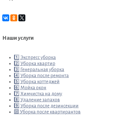
Наши услуги
1️⃣ Экспресс уборка
2️⃣ Уборка квартир
3️⃣ Генеральная уборка
4️⃣ Уборка после ремонта
5️⃣ Уборка коттеджей
6️⃣ Мойка окон
7️⃣ Химчистка на дому
8️⃣ Удаление запахов
9️⃣ Уборка после дезинсекции
🔟 Уборка после квартирантов