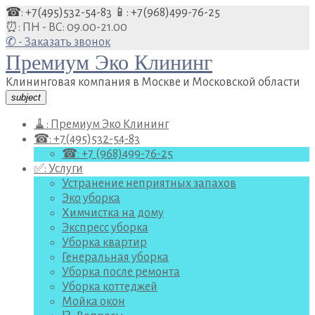
Перейти
☎: +7(495)532-54-83
📱: +7(968)499-76-25
к
⏰: ПН - ВС: 09.00-21.00
содержанию
✆ - Заказать звонок
Премиум Эко Клининг
Клининговая компания в Москве и Московской области
subject
🧹: Премиум Эко Клининг
☎: +7(495)532-54-83
☎: +7 (968)499-76-25
✅: Услуги
Устранение неприятных запахов
Эко уборка
Химчистка на дому
Экспресс уборка
Уборка квартир
Генеральная уборка
Уборка после ремонта
Уборка коттеджей
Мойка окон