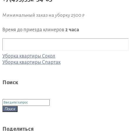
Минимальный заказ на уборку
2500 ₽
Время до приезда клинеров
2 часа
Навигация
Уборка квартиры Сокол
по
Уборка квартиры Спартак
записям
Поиск
Поиск
для:
Поиск
Поделиться