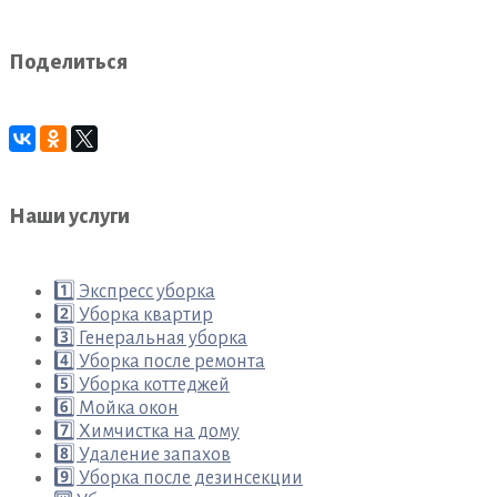
Поделиться
Наши услуги
1️⃣ Экспресс уборка
2️⃣ Уборка квартир
3️⃣ Генеральная уборка
4️⃣ Уборка после ремонта
5️⃣ Уборка коттеджей
6️⃣ Мойка окон
7️⃣ Химчистка на дому
8️⃣ Удаление запахов
9️⃣ Уборка после дезинсекции