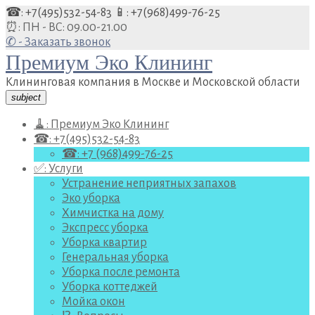
Перейти
☎: +7(495)532-54-83
📱: +7(968)499-76-25
к
⏰: ПН - ВС: 09.00-21.00
содержанию
✆ - Заказать звонок
Премиум Эко Клининг
Клининговая компания в Москве и Московской области
subject
🧹: Премиум Эко Клининг
☎: +7(495)532-54-83
☎: +7 (968)499-76-25
✅: Услуги
Устранение неприятных запахов
Эко уборка
Химчистка на дому
Экспресс уборка
Уборка квартир
Генеральная уборка
Уборка после ремонта
Уборка коттеджей
Мойка окон