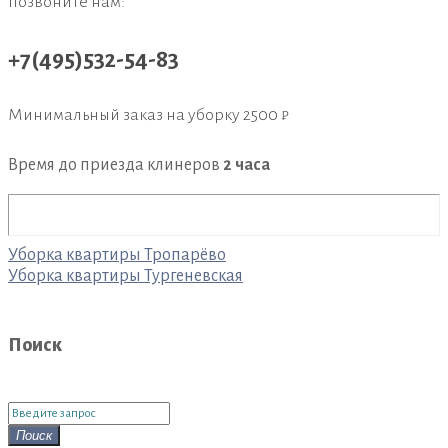
позвоните нам:
+7(495)532-54-83
Минимальный заказ на уборку
2500 ₽
Время до приезда клинеров
2 часа
Навигация
Уборка квартиры Тропарёво
по
Уборка квартиры Тургеневская
записям
Поиск
Поиск
для:
Поиск