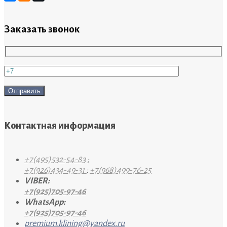
Заказать звонок
Контактная информация
+7(495)532-54-83
;
+7(926)434-49-31
;
+7(968)499-76-25
VIBER:
+7(925)705-97-46
WhatsApp:
+7(925)705-97-46
premium.klining@yandex.ru