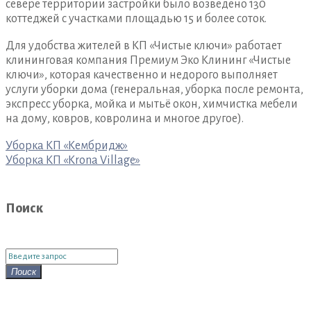
севере территории застройки было возведено 130
коттеджей с участками площадью 15 и более соток.
Для удобства жителей в КП «Чистые ключи» работает
клининговая компания Премиум Эко Клининг «Чистые
ключи», которая качественно и недорого выполняет
услуги уборки дома (генеральная, уборка после ремонта,
экспресс уборка, мойка и мытьё окон, химчистка мебели
на дому, ковров, ковролина и многое другое).
Навигация
Уборка КП «Кембридж»
по
Уборка КП «Krona Village»
записям
Поиск
Поиск
для:
Поиск