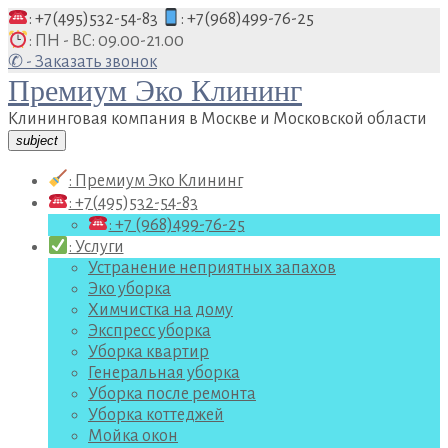
Перейти
: +7(495)532-54-83
: +7(968)499-76-25
к
: ПН - ВС: 09.00-21.00
содержанию
✆ - Заказать звонок
Премиум Эко Клининг
Клининговая компания в Москве и Московской области
subject
: Премиум Эко Клининг
: +7(495)532-54-83
: +7 (968)499-76-25
: Услуги
Устранение неприятных запахов
Эко уборка
Химчистка на дому
Экспресс уборка
Уборка квартир
Генеральная уборка
Уборка после ремонта
Уборка коттеджей
Мойка окон