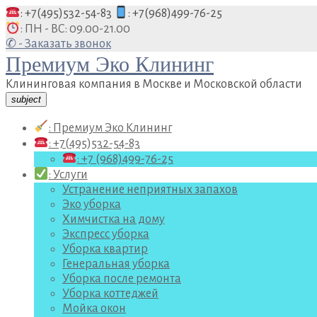
Перейти
: +7(495)532-54-83
: +7(968)499-76-25
к
: ПН - ВС: 09.00-21.00
содержанию
✆ - Заказать звонок
Премиум Эко Клининг
Клининговая компания в Москве и Московской области
subject
: Премиум Эко Клининг
: +7(495)532-54-83
: +7 (968)499-76-25
: Услуги
Устранение неприятных запахов
Эко уборка
Химчистка на дому
Экспресс уборка
Уборка квартир
Генеральная уборка
Уборка после ремонта
Уборка коттеджей
Мойка окон