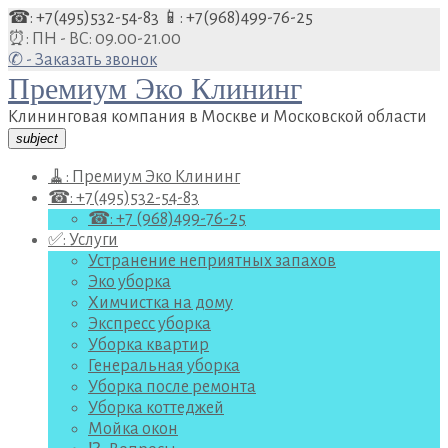
Перейти
☎: +7(495)532-54-83
📱: +7(968)499-76-25
к
⏰: ПН - ВС: 09.00-21.00
содержанию
✆ - Заказать звонок
Премиум Эко Клининг
Клининговая компания в Москве и Московской области
subject
🧹: Премиум Эко Клининг
☎: +7(495)532-54-83
☎: +7 (968)499-76-25
✅: Услуги
Устранение неприятных запахов
Эко уборка
Химчистка на дому
Экспресс уборка
Уборка квартир
Генеральная уборка
Уборка после ремонта
Уборка коттеджей
Мойка окон