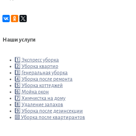
Наши услуги
1️⃣ Экспресс уборка
2️⃣ Уборка квартир
3️⃣ Генеральная уборка
4️⃣ Уборка после ремонта
5️⃣ Уборка коттеджей
6️⃣ Мойка окон
7️⃣ Химчистка на дому
8️⃣ Удаление запахов
9️⃣ Уборка после дезинсекции
🔟 Уборка после квартирантов