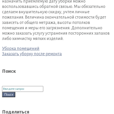
назначить приемлемую дату уборки можно
воспользовавшись обратной связью. Мы обязательно
сделаем внушительную скидку, учтем личные
пожелания. Величина окончательной стоимости будет
зависеть от общего метража, высоты потолков
помещения и меры его загрязнения. Дополнительно
можно заказать услугу устранения посторонних запахов
либо химчистку мягких изделий.
Навигация
Уборка помещений
по
Заказать уборку после ремонта
записям
Поиск
Поиск
для:
Поиск
Поделиться