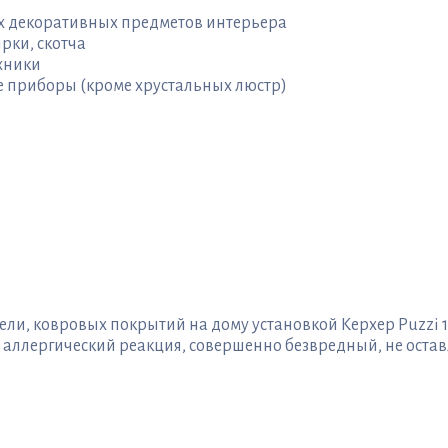
ых декоративных предметов интерьера
рки, скотча
хники
е приборы (кроме хрустальных люстр)
и, ковровых покрытий на дому установкой Керхер Puzzi 1
ллергический реакция, совершенно безвредный, не остав