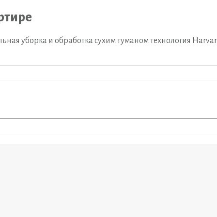
артире
льная уборка и обработка сухим туманом технология Harva