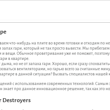
ире
ваем что-нибудь на плите во время готовки и отходим по н
 запах гари, который не так просто вывести. Мы прибегаем
и и вещи. Обычное проветривание уже не поможет, поэтому
гари в квартире.
ыма, но не от запаха гари. Хорошо, если сразу спохватить
оваться вентиляторами, но гарью всего за считанные мину
в квартире в данной ситуации? Вызвать специалистов нашей
щений с использованием современных технологий. Самым
н знает про данное инновационное решение, так как это но
 Destroyers