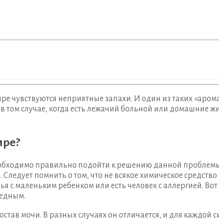
ре чувствуются неприятные запахи. И один из таких «аром
и в том случае, когда есть лежачий больной или домашние
ире?
необходимо правильно подойти к решению данной проблемы.
 Следует помнить о том, что не всякое химическое средство
ья с маленьким ребенком или есть человек с аллергией. Вот 
редным.
состав мочи. В разных случаях он отличается, и для кажд