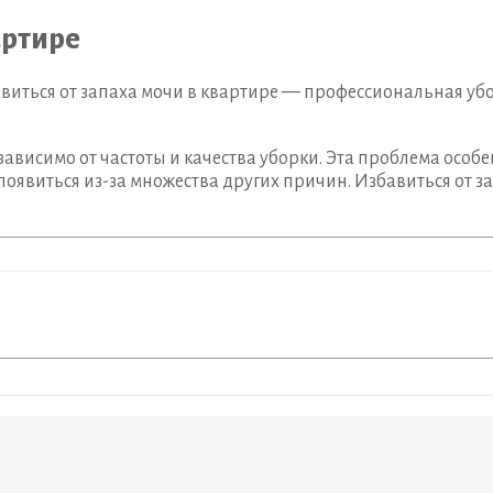
артире
ться от запаха мочи в квартире — профессиональная убо
ависимо от частоты и качества уборки. Эта проблема особ
оявиться из-за множества других причин. Избавиться от з