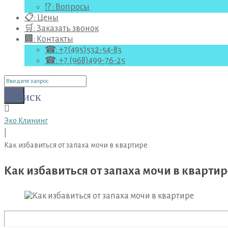
⁉ : Вопросы
📋: Цены
🛒: Заказать звонок
🏢: Контакты
☎: +7(495)532-54-83
☎: +7 (968)499-76-25
Поиск
для:
Поиск
Эко Клининг
|
Как избавиться от запаха мочи в квартире
Как избавиться от запаха мочи в квартир