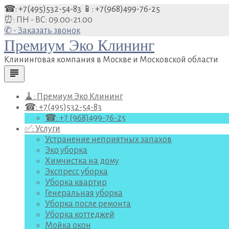
Перейти
☎: +7(495)532-54-83
📱: +7(968)499-76-25
к
⏰: ПН - ВС: 09.00-21.00
содержанию
✆ - Заказать звонок
Премиум Эко Клининг
Клининговая компания в Москве и Московской области
subject
🧹: Премиум Эко Клининг
☎: +7(495)532-54-83
☎: +7 (968)499-76-25
✅: Услуги
Устранение неприятных запахов
Эко уборка
Химчистка на дому
Экспресс уборка
Уборка квартир
Генеральная уборка
Уборка после ремонта
Уборка коттеджей
Мойка окон