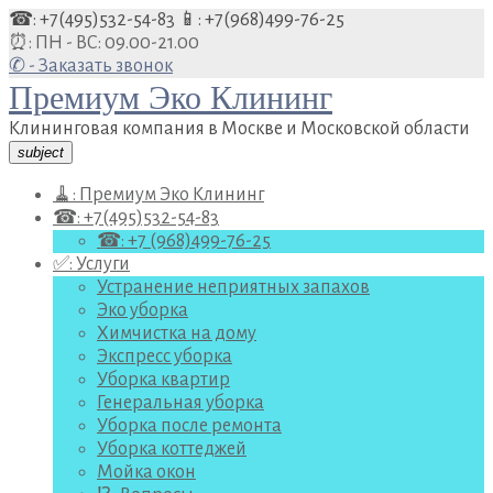
Перейти
☎: +7(495)532-54-83
📱: +7(968)499-76-25
к
⏰: ПН - ВС: 09.00-21.00
содержанию
✆ - Заказать звонок
Премиум Эко Клининг
Клининговая компания в Москве и Московской области
subject
🧹: Премиум Эко Клининг
☎: +7(495)532-54-83
☎: +7 (968)499-76-25
✅: Услуги
Устранение неприятных запахов
Эко уборка
Химчистка на дому
Экспресс уборка
Уборка квартир
Генеральная уборка
Уборка после ремонта
Уборка коттеджей
Мойка окон