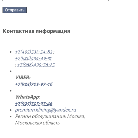
Контактная информация
+7(495)532-54-83
;
+7(926)434-49-31
;
+7(968)499-76-25
VIBER:
+7(925)705-97-46
WhatsApp:
+7(925)705-97-46
premium.klining@yandex.ru
Регион обслуживания: Москва,
Московская область