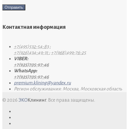
Контактная информация
+7(495)532-54-83
;
+7(926)434-49-31
;
+7(968)499-76-25
VIBER:
+7(925)705-97-46
WhatsApp:
+7(925)705-97-46
premium.klining@yandex.ru
Регион обслуживания: Москва, Московская область
© 2026
ЭКО
Клининг
. Все права защищены.
facebook
twitter
google+