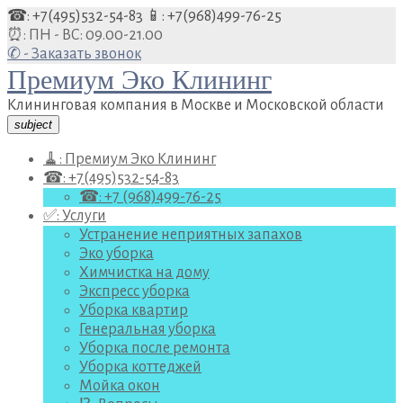
Перейти
☎: +7(495)532-54-83
📱: +7(968)499-76-25
к
⏰: ПН - ВС: 09.00-21.00
содержанию
✆ - Заказать звонок
Премиум Эко Клининг
Клининговая компания в Москве и Московской области
subject
🧹: Премиум Эко Клининг
☎: +7(495)532-54-83
☎: +7 (968)499-76-25
✅: Услуги
Устранение неприятных запахов
Эко уборка
Химчистка на дому
Экспресс уборка
Уборка квартир
Генеральная уборка
Уборка после ремонта
Уборка коттеджей
Мойка окон