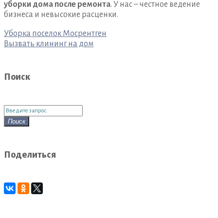
уборки дома после ремонта
. У нас – честное ведение
бизнеса и невысокие расценки.
Навигация
Уборка поселок Мосрентген
по
Вызвать клининг на дом
записям
Поиск
Поиск
для:
Поиск
Поделиться