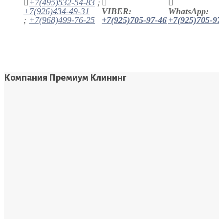
+7(495)532-54-83
;
+7(926)434-49-31
VIBER:
WhatsApp:
;
+7(968)499-76-25
+7(925)705-97-46
+7(925)705-9
Компания Премиум Клининг