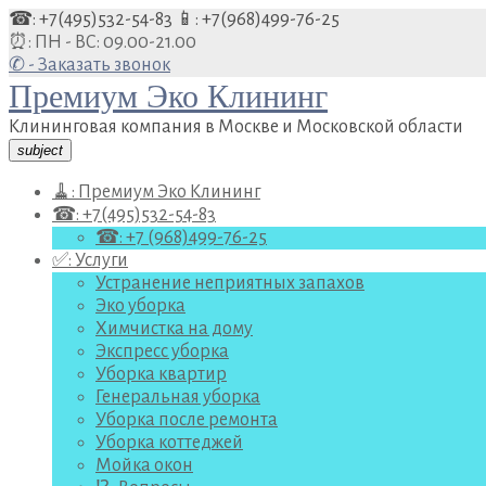
Перейти
☎: +7(495)532-54-83
📱: +7(968)499-76-25
к
⏰: ПН - ВС: 09.00-21.00
содержанию
✆ - Заказать звонок
Премиум Эко Клининг
Клининговая компания в Москве и Московской области
subject
🧹: Премиум Эко Клининг
☎: +7(495)532-54-83
☎: +7 (968)499-76-25
✅: Услуги
Устранение неприятных запахов
Эко уборка
Химчистка на дому
Экспресс уборка
Уборка квартир
Генеральная уборка
Уборка после ремонта
Уборка коттеджей
Мойка окон