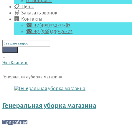
⁉ : Вопросы
📋: Цены
🛒: Заказать звонок
🏢: Контакты
☎: +7(495)532-54-83
☎: +7 (968)499-76-25
Поиск
для:
Поиск
Эко Клининг
|
Генеральная уборка магазина
Метка:
Генеральная
Генеральная уборка магазина
уборка
магазина
Подробнее