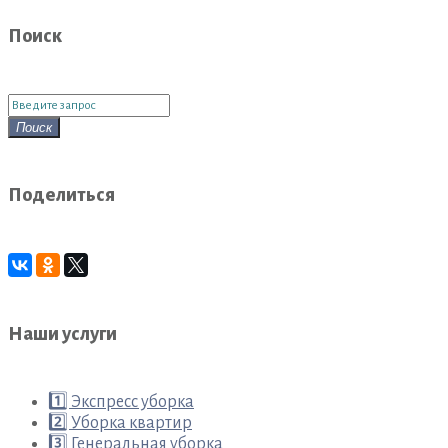
Поиск
Поиск
для:
Поиск
Поделиться
Наши услуги
1️⃣ Экспресс уборка
2️⃣ Уборка квартир
3️⃣ Генеральная уборка