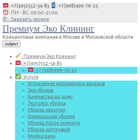
Перейти
: +7(495)532-54-83
: +7(968)499-76-25
к
: ПН - ВС: 09.00-21.00
содержанию
✆ - Заказать звонок
Премиум Эко Клининг
Клининговая компания в Москве и Московской области
subject
: Премиум Эко Клининг
: +7(495)532-54-83
: +7 (968)499-76-25
: Услуги
Устранение неприятных запахов
Эко уборка
Химчистка на дому
Экспресс уборка
Уборка квартир
Генеральная уборка
Уборка после ремонта
Уборка коттеджей
Мойка окон