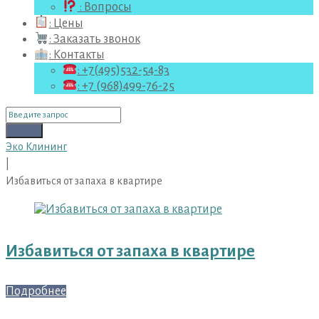
: Вопросы
: Цены
: Заказать звонок
: Контакты
: +7(495)532-54-83
: +7 (968)499-76-25
Поиск
для:
Поиск
Эко Клининг
|
Избавиться от запаха в квартире
Метка:
Избавиться
от
Избавиться от запаха в квартире
запаха
в
квартире
Подробнее