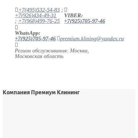
+7(495)532-54-83
;
+7(926)434-49-31
VIBER:
;
+7(968)499-76-25
+7(925)705-97-46
WhatsApp:
+7(925)705-97-46
premium.klining@yandex.ru
Регион обслуживания: Москва,
Московская область
Компания Премиум Клининг