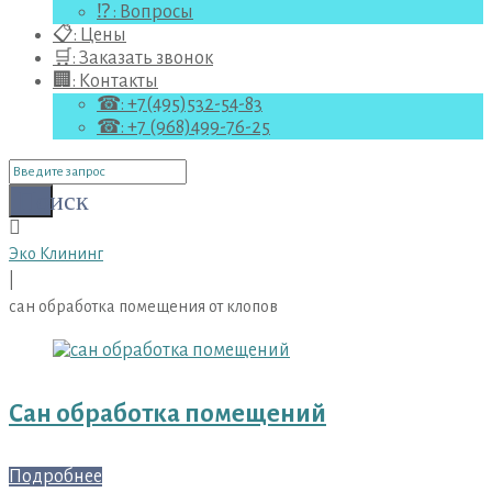
⁉ : Вопросы
📋: Цены
🛒: Заказать звонок
🏢: Контакты
☎: +7(495)532-54-83
☎: +7 (968)499-76-25
Поиск
для:
Поиск
Эко Клининг
|
сан обработка помещения от клопов
Метка:
сан
обработка
Сан обработка помещений
помещения
от
клопов
Подробнее