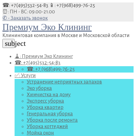
Перейти
☎: +7(495)532-54-83
📱: +7(968)499-76-25
к
⏰: ПН - ВС: 09.00-21.00
содержанию
✆ - Заказать звонок
Премиум Эко Клининг
Клининговая компания в Москве и Московской области
subject
🧹: Премиум Эко Клининг
☎: +7(495)532-54-83
☎: +7 (968)499-76-25
✅: Услуги
Устранение неприятных запахов
Эко уборка
Химчистка на дому
Экспресс уборка
Уборка квартир
Генеральная уборка
Уборка после ремонта
Уборка коттеджей
Мойка окон