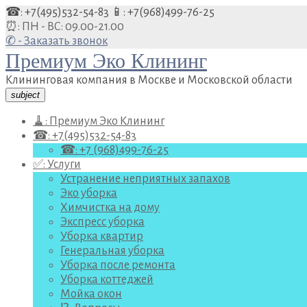
Перейти
☎: +7(495)532-54-83
📱: +7(968)499-76-25
к
⏰: ПН - ВС: 09.00-21.00
содержанию
✆ - Заказать звонок
Премиум Эко Клининг
Клининговая компания в Москве и Московской области
subject
🧹: Премиум Эко Клининг
☎: +7(495)532-54-83
☎: +7 (968)499-76-25
✅: Услуги
Устранение неприятных запахов
Эко уборка
Химчистка на дому
Экспресс уборка
Уборка квартир
Генеральная уборка
Уборка после ремонта
Уборка коттеджей
Мойка окон