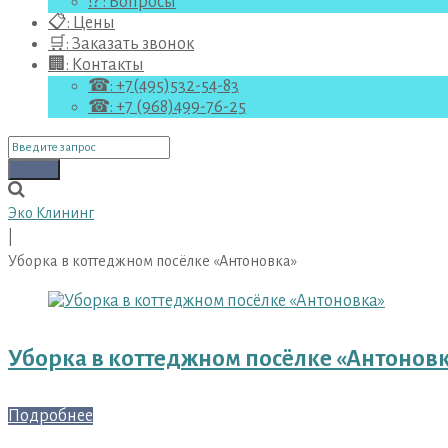
⁉ : Вопросы
📋: Цены
🛒: Заказать звонок
🏢: Контакты
☎: +7(495)532-54-83
☎: +7 (968)499-76-25
Поиск
для:
Поиск
Эко Клининг
|
Уборка в коттеджном посёлке «Антоновка»
Метка:
Уборка
Уборка в коттеджном посёлке «Антонов
в
коттеджном
Подробнее
посёлке