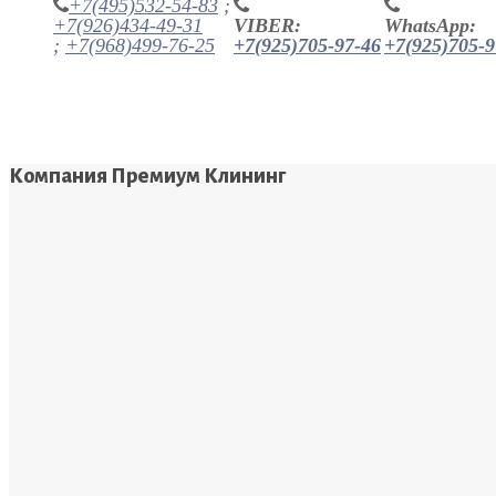
+7(495)532-54-83
;
+7(926)434-49-31
VIBER:
WhatsApp:
;
+7(968)499-76-25
+7(925)705-97-46
+7(925)705-9
Компания Премиум Клининг