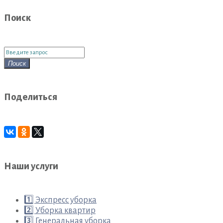
«Антоновка»
Поиск
Поиск
для:
Поиск
Поделиться
Наши услуги
1️⃣ Экспресс уборка
2️⃣ Уборка квартир
3️⃣ Генеральная уборка