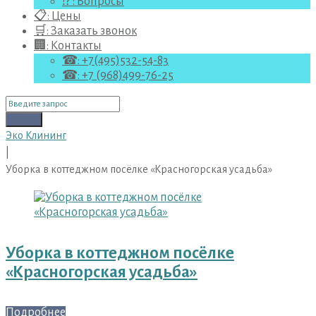
⁉ : Вопросы
📋: Цены
🛒: Заказать звонок
🏢: Контакты
☎: +7(495)532-54-83
☎: +7 (968)499-76-25
Поиск
для:
Поиск
Эко Клининг
|
Уборка в коттеджном посёлке «Красногорская усадьба»
Метка:
Уборка
в
коттеджном
Уборка в коттеджном посёлке
посёлке
«Красногорская усадьба»
«Красногорская
усадьба»
Подробнее