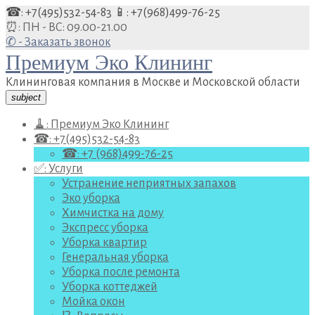
Перейти
☎: +7(495)532-54-83
📱: +7(968)499-76-25
к
⏰: ПН - ВС: 09.00-21.00
содержанию
✆ - Заказать звонок
Премиум Эко Клининг
Клининговая компания в Москве и Московской области
subject
🧹: Премиум Эко Клининг
☎: +7(495)532-54-83
☎: +7 (968)499-76-25
✅: Услуги
Устранение неприятных запахов
Эко уборка
Химчистка на дому
Экспресс уборка
Уборка квартир
Генеральная уборка
Уборка после ремонта
Уборка коттеджей
Мойка окон