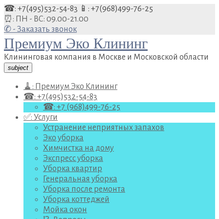
Перейти
☎: +7(495)532-54-83
📱: +7(968)499-76-25
к
⏰: ПН - ВС: 09.00-21.00
содержанию
✆ - Заказать звонок
Премиум Эко Клининг
Клининговая компания в Москве и Московской области
subject
🧹: Премиум Эко Клининг
☎: +7(495)532-54-83
☎: +7 (968)499-76-25
✅: Услуги
Устранение неприятных запахов
Эко уборка
Химчистка на дому
Экспресс уборка
Уборка квартир
Генеральная уборка
Уборка после ремонта
Уборка коттеджей
Мойка окон