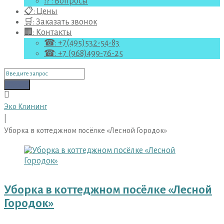
⁉ : Вопросы
📋: Цены
🛒: Заказать звонок
🏢: Контакты
☎: +7(495)532-54-83
☎: +7 (968)499-76-25
Поиск
для:
Поиск
Эко Клининг
|
Уборка в коттеджном посёлке «Лесной Городок»
Метка:
Уборка
в
коттеджном
Уборка в коттеджном посёлке «Лесной
посёлке
Городок»
«Лесной
Городок»