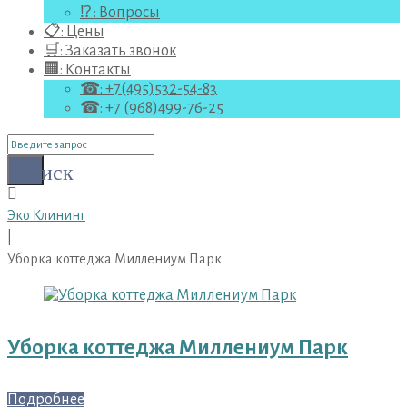
⁉ : Вопросы
📋: Цены
🛒: Заказать звонок
🏢: Контакты
☎: +7(495)532-54-83
☎: +7 (968)499-76-25
Поиск
для:
Поиск
Эко Клининг
|
Уборка коттеджа Миллениум Парк
Метка:
Уборка
коттеджа
Уборка коттеджа Миллениум Парк
Миллениум
Парк
Подробнее