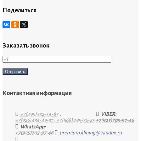
Поделиться
Заказать звонок
Контактная информация
+7(495)532-54-83
;
VIBER:
+7(926)434-49-31
;
+7(968)499-76-25
+7(925)705-97-46
WhatsApp:
+7(925)705-97-46
premium.klining@yandex.ru