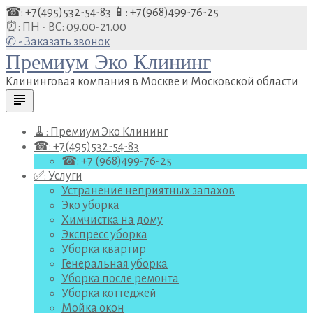
Перейти
☎: +7(495)532-54-83
📱: +7(968)499-76-25
к
⏰: ПН - ВС: 09.00-21.00
содержанию
✆ - Заказать звонок
Премиум Эко Клининг
Клининговая компания в Москве и Московской области
subject
🧹: Премиум Эко Клининг
☎: +7(495)532-54-83
☎: +7 (968)499-76-25
✅: Услуги
Устранение неприятных запахов
Эко уборка
Химчистка на дому
Экспресс уборка
Уборка квартир
Генеральная уборка
Уборка после ремонта
Уборка коттеджей
Мойка окон