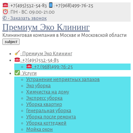
Перейти
: +7(495)532-54-83
: +7(968)499-76-25
к
: ПН - ВС: 09.00-21.00
содержанию
✆ - Заказать звонок
Премиум Эко Клининг
Клининговая компания в Москве и Московской области
subject
: Премиум Эко Клининг
: +7(495)532-54-83
: +7 (968)499-76-25
: Услуги
Устранение неприятных запахов
Эко уборка
Химчистка на дому
Экспресс уборка
Уборка квартир
Генеральная уборка
Уборка после ремонта
Уборка коттеджей
Мойка окон