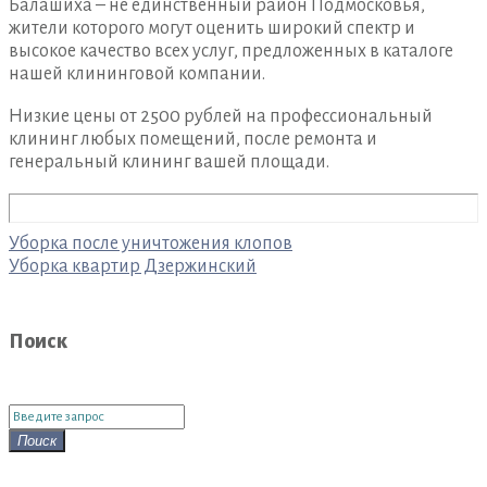
Балашиха – не единственный район Подмосковья,
жители которого могут оценить широкий спектр и
высокое качество всех услуг, предложенных в каталоге
нашей клининговой компании.
Низкие цены от 2500 рублей на профессиональный
клининг любых помещений, после ремонта и
генеральный клининг вашей площади.
Навигация
Уборка после уничтожения клопов
по
Уборка квартир Дзержинский
записям
Поиск
Поиск
для:
Поиск