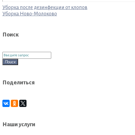
Навигация
Уборка после дезинфекции от клопов
Уборка Ново-Молоково
по
записям
Поиск
Поиск
для:
Поиск
Поделиться
Наши услуги