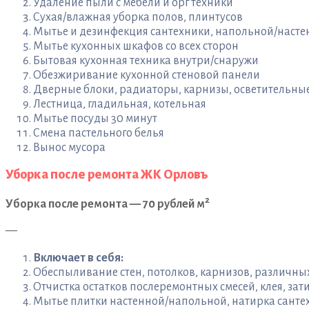
Удаление пыли с мебели и орг техники
Сухая/влажная уборка полов, плинтусов
Мытье и дезинфекция сантехники, напольной/насте
Мытье кухонных шкафов со всех сторон
Бытовая кухонная техника внутри/снаружи
Обезжиривание кухонной стеновой панели
Дверные блоки, радиаторы, карнизы, осветительн
Лестница, гладильная, котельная
Мытье посуды 30 минут
Смена пастельного белья
Вынос мусора
Уборка после ремонта ЖК Орловъ
2
Уборка после ремонта — 70 рублей м
—
Включает в себя:
Обеспыливание стен, потолков, карнизов, различн
Отчистка остатков послеремонтных смесей, клея, зати
Мытье плитки настенной/напольной, натирка санте