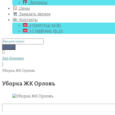
: Вопросы
: Цены
: Заказать звонок
: Контакты
: +7(495)532-54-83
: +7 (968)499-76-25
Поиск
для:
Поиск
Эко Клининг
|
Уборка ЖК Орловъ
Уборка ЖК Орловъ