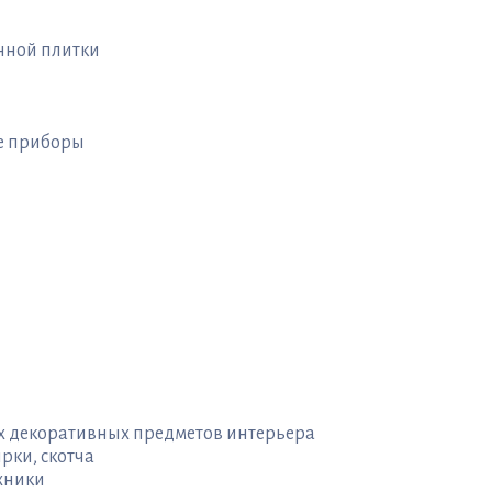
нной плитки
ые приборы
ых декоративных предметов интерьера
рки, скотча
хники