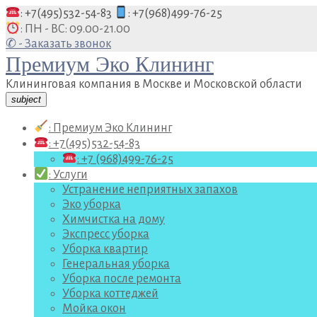
Перейти
: +7(495)532-54-83
: +7(968)499-76-25
к
: ПН - ВС: 09.00-21.00
содержанию
✆ - Заказать звонок
Премиум Эко Клининг
Клининговая компания в Москве и Московской области
subject
: Премиум Эко Клининг
: +7(495)532-54-83
: +7 (968)499-76-25
: Услуги
Устранение неприятных запахов
Эко уборка
Химчистка на дому
Экспресс уборка
Уборка квартир
Генеральная уборка
Уборка после ремонта
Уборка коттеджей
Мойка окон