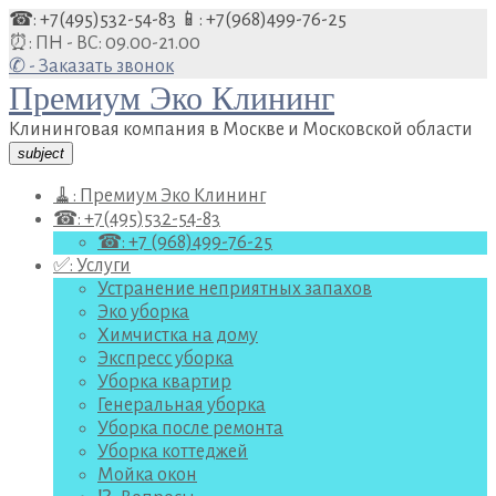
Перейти
☎: +7(495)532-54-83
📱: +7(968)499-76-25
к
⏰: ПН - ВС: 09.00-21.00
содержанию
✆ - Заказать звонок
Премиум Эко Клининг
Клининговая компания в Москве и Московской области
subject
🧹: Премиум Эко Клининг
☎: +7(495)532-54-83
☎: +7 (968)499-76-25
✅: Услуги
Устранение неприятных запахов
Эко уборка
Химчистка на дому
Экспресс уборка
Уборка квартир
Генеральная уборка
Уборка после ремонта
Уборка коттеджей
Мойка окон