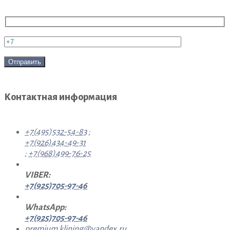
Контактная информация
+7(495)532-54-83
;
+7(926)434-49-31
;
+7(968)499-76-25
VIBER:
+7(925)705-97-46
WhatsApp:
+7(925)705-97-46
premium.klining@yandex.ru