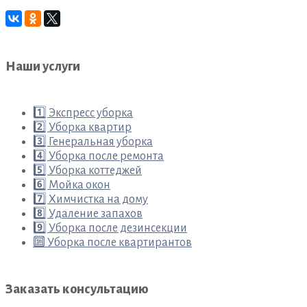
Наши услуги
1️⃣ Экспресс уборка
2️⃣ Уборка квартир
3️⃣ Генеральная уборка
4️⃣ Уборка после ремонта
5️⃣ Уборка коттеджей
6️⃣ Мойка окон
7️⃣ Химчистка на дому
8️⃣ Удаление запахов
9️⃣ Уборка после дезинсекции
🔟 Уборка после квартирантов
Заказать консультацию