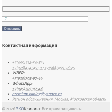
Контактная информация
+7(495)532-54-83
;
+7(926)434-49-31
;
+7(968)499-76-25
VIBER:
+7(925)705-97-46
WhatsApp:
+7(925)705-97-46
premium.klining@yandex.ru
Регион обслуживания: Москва, Московская область
© 2026
ЭКО
Клининг
. Все права защищены.