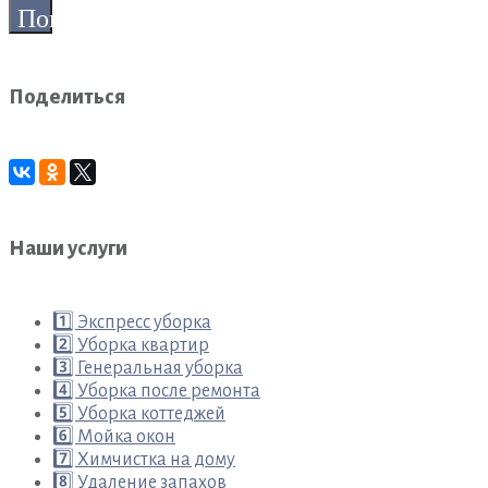
для:
Поиск
Поделиться
Наши услуги
1️⃣ Экспресс уборка
2️⃣ Уборка квартир
3️⃣ Генеральная уборка
4️⃣ Уборка после ремонта
5️⃣ Уборка коттеджей
6️⃣ Мойка окон
7️⃣ Химчистка на дому
8️⃣ Удаление запахов