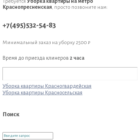
Требуется
Уборка квартиры на метро
Краснопресненская
, просто позвоните нам:
+7(495)532-54-83
Минимальный заказ на уборку
2500 ₽
Время до приезда клинеров
2 часа
Навигация
Уборка квартиры Красногвардейская
по
Уборка квартиры Красносельская
записям
Поиск
Поиск