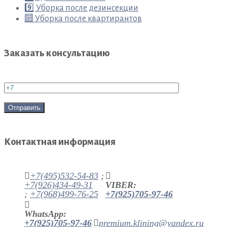
9️⃣ Уборка после дезинсекции
🔟 Уборка после квартирантов
Заказать консультацию
Контактная информация
+7(495)532-54-83
;
+7(926)434-49-31
VIBER:
;
+7(968)499-76-25
+7(925)705-97-46
WhatsApp:
+7(925)705-97-46
premium.klining@yandex.ru