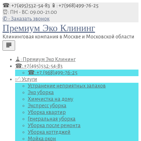
Перейти
☎: +7(495)532-54-83
📱: +7(968)499-76-25
к
⏰: ПН - ВС: 09.00-21.00
содержанию
✆ - Заказать звонок
Премиум Эко Клининг
Клининговая компания в Москве и Московской области
subject
🧹: Премиум Эко Клининг
☎: +7(495)532-54-83
☎: +7 (968)499-76-25
✅: Услуги
Устранение неприятных запахов
Эко уборка
Химчистка на дому
Экспресс уборка
Уборка квартир
Генеральная уборка
Уборка после ремонта
Уборка коттеджей
Мойка окон