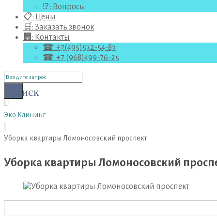
⁉ : Вопросы
📋: Цены
🛒: Заказать звонок
🏢: Контакты
☎: +7(495)532-54-83
☎: +7 (968)499-76-25
Поиск
для:
Поиск
Эко Клининг
|
Уборка квартиры Ломоносовский проспект
Уборка квартиры Ломоносовский просп