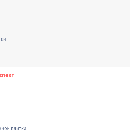
ики
оспект
нной плитки