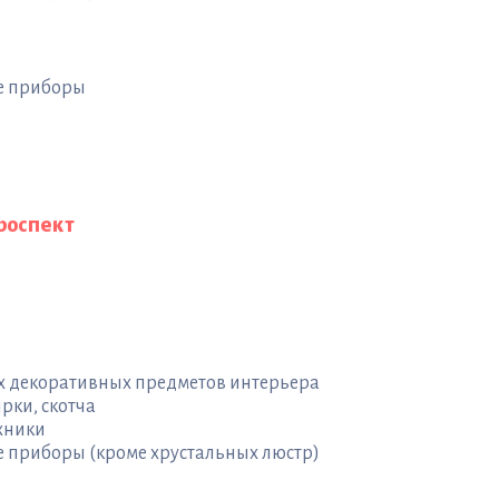
ые приборы
роспект
ых декоративных предметов интерьера
рки, скотча
хники
е приборы (кроме хрустальных люстр)