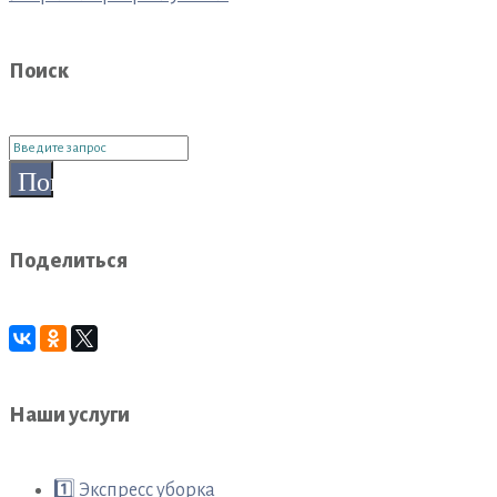
по
записям
Поиск
Поиск
для:
Поиск
Поделиться
Наши услуги
1️⃣ Экспресс уборка