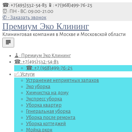
Перейти
☎: +7(495)532-54-83
📱: +7(968)499-76-25
к
⏰: ПН - ВС: 09.00-21.00
содержанию
✆ - Заказать звонок
Премиум Эко Клининг
Клининговая компания в Москве и Московской области
subject
🧹: Премиум Эко Клининг
☎: +7(495)532-54-83
☎: +7 (968)499-76-25
✅: Услуги
Устранение неприятных запахов
Эко уборка
Химчистка на дому
Экспресс уборка
Уборка квартир
Генеральная уборка
Уборка после ремонта
Уборка коттеджей
Мойка окон