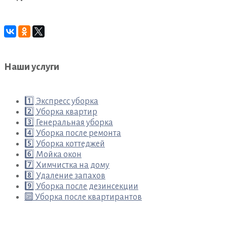
Наши услуги
1️⃣ Экспресс уборка
2️⃣ Уборка квартир
3️⃣ Генеральная уборка
4️⃣ Уборка после ремонта
5️⃣ Уборка коттеджей
6️⃣ Мойка окон
7️⃣ Химчистка на дому
8️⃣ Удаление запахов
9️⃣ Уборка после дезинсекции
🔟 Уборка после квартирантов