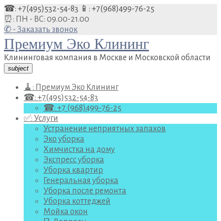
Перейти
☎: +7(495)532-54-83
📱: +7(968)499-76-25
к
⏰: ПН - ВС: 09.00-21.00
содержанию
✆ - Заказать звонок
Премиум Эко Клининг
Клининговая компания в Москве и Московской области
subject
🧹: Премиум Эко Клининг
☎: +7(495)532-54-83
☎: +7 (968)499-76-25
✅: Услуги
Устранение неприятных запахов
Эко уборка
Химчистка на дому
Экспресс уборка
Уборка квартир
Генеральная уборка
Уборка после ремонта
Уборка коттеджей
Мойка окон