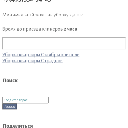
Минимальный заказ на уборку
2500 ₽
Время до приезда клинеров
2 часа
Навигация
Уборка квартиры Октябрьское поле
по
Уборка квартиры Отрадное
записям
Поиск
Поиск
для:
Поиск
Поделиться