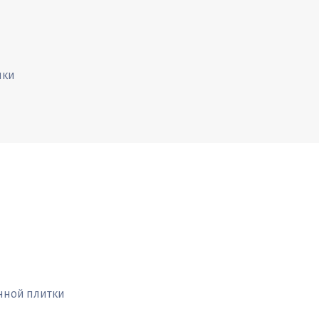
ики
нной плитки