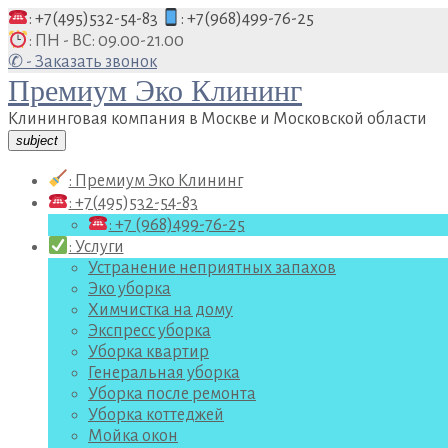
Перейти
: +7(495)532-54-83
: +7(968)499-76-25
к
: ПН - ВС: 09.00-21.00
содержанию
✆ - Заказать звонок
Премиум Эко Клининг
Клининговая компания в Москве и Московской области
subject
: Премиум Эко Клининг
: +7(495)532-54-83
: +7 (968)499-76-25
: Услуги
Устранение неприятных запахов
Эко уборка
Химчистка на дому
Экспресс уборка
Уборка квартир
Генеральная уборка
Уборка после ремонта
Уборка коттеджей
Мойка окон