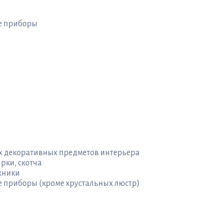
ые приборы
ых декоративных предметов интерьера
рки, скотча
хники
е приборы (кроме хрустальных люстр)