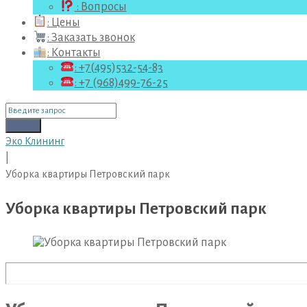
: Вопросы
: Цены
: Заказать звонок
: Контакты
: +7(495)532-54-83
: +7 (968)499-76-25
Поиск
для:
Поиск
Эко Клининг
|
Уборка квартиры Петровский парк
Уборка квартиры Петровский парк