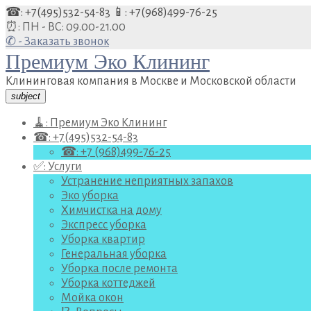
Перейти
☎: +7(495)532-54-83
📱: +7(968)499-76-25
к
⏰: ПН - ВС: 09.00-21.00
содержанию
✆ - Заказать звонок
Премиум Эко Клининг
Клининговая компания в Москве и Московской области
subject
🧹: Премиум Эко Клининг
☎: +7(495)532-54-83
☎: +7 (968)499-76-25
✅: Услуги
Устранение неприятных запахов
Эко уборка
Химчистка на дому
Экспресс уборка
Уборка квартир
Генеральная уборка
Уборка после ремонта
Уборка коттеджей
Мойка окон