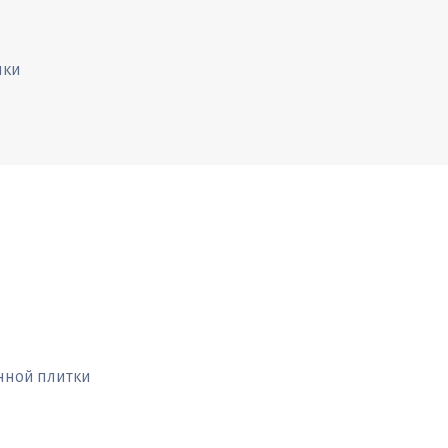
ики
нной плитки