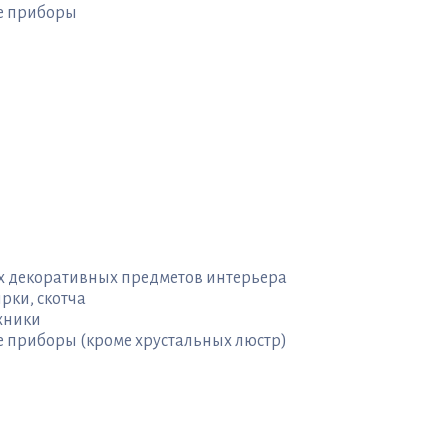
ые приборы
ых декоративных предметов интерьера
рки, скотча
хники
е приборы (кроме хрустальных люстр)