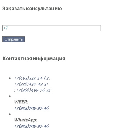
Заказать консультацию
Контактная информация
+7(495)532-54-83
;
+7(926)434-49-31
;
+7(968)499-76-25
VIBER:
+7(925)705-97-46
WhatsApp:
+7(925)705-97-46