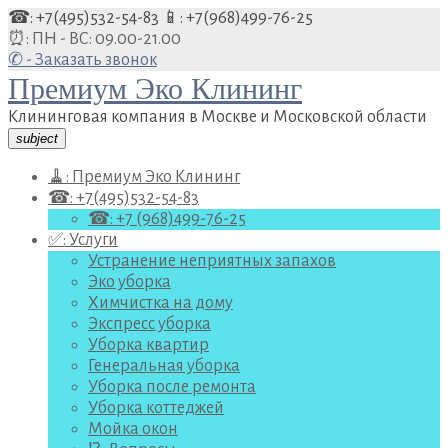
Перейти
☎: +7(495)532-54-83
📱: +7(968)499-76-25
к
⏰: ПН - ВС: 09.00-21.00
содержанию
✆ - Заказать звонок
Премиум Эко Клининг
Клининговая компания в Москве и Московской области
subject
🧹: Премиум Эко Клининг
☎: +7(495)532-54-83
☎: +7 (968)499-76-25
✅: Услуги
Устранение неприятных запахов
Эко уборка
Химчистка на дому
Экспресс уборка
Уборка квартир
Генеральная уборка
Уборка после ремонта
Уборка коттеджей
Мойка окон