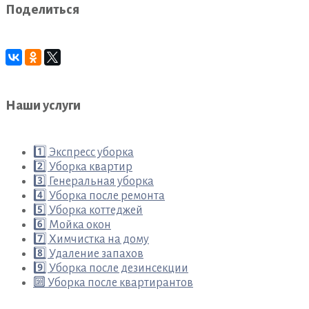
Поделиться
Наши услуги
1️⃣ Экспресс уборка
2️⃣ Уборка квартир
3️⃣ Генеральная уборка
4️⃣ Уборка после ремонта
5️⃣ Уборка коттеджей
6️⃣ Мойка окон
7️⃣ Химчистка на дому
8️⃣ Удаление запахов
9️⃣ Уборка после дезинсекции
🔟 Уборка после квартирантов