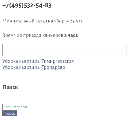
+7(495)532-54-83
Минимальный заказ на уборку
2500 ₽
Время до приезда клинеров
2 часа
Навигация
Уборка квартиры Тимирязевская
по
Уборка квартиры Тропарёво
записям
Поиск
Поиск
для:
Поиск