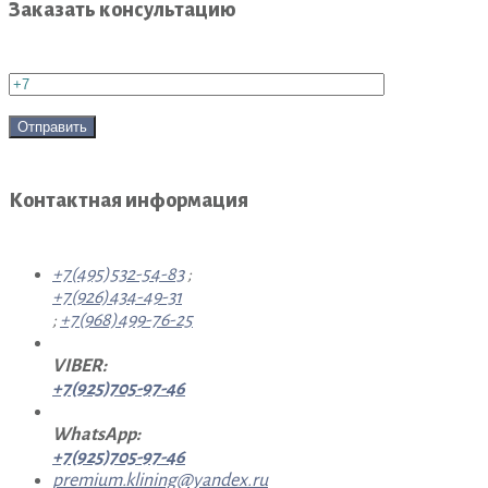
Заказать консультацию
Контактная информация
+7(495)532-54-83
;
+7(926)434-49-31
;
+7(968)499-76-25
VIBER:
+7(925)705-97-46
WhatsApp:
+7(925)705-97-46
premium.klining@yandex.ru