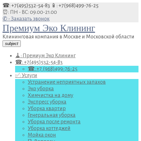
Перейти
☎: +7(495)532-54-83
📱: +7(968)499-76-25
к
⏰: ПН - ВС: 09.00-21.00
содержанию
✆ - Заказать звонок
Премиум Эко Клининг
Клининговая компания в Москве и Московской области
subject
🧹: Премиум Эко Клининг
☎: +7(495)532-54-83
☎: +7 (968)499-76-25
✅: Услуги
Устранение неприятных запахов
Эко уборка
Химчистка на дому
Экспресс уборка
Уборка квартир
Генеральная уборка
Уборка после ремонта
Уборка коттеджей
Мойка окон