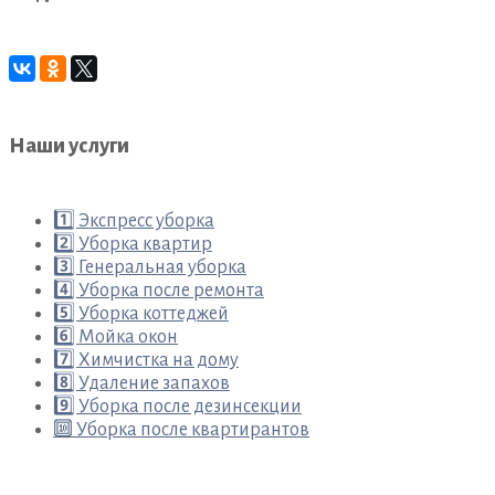
Наши услуги
1️⃣ Экспресс уборка
2️⃣ Уборка квартир
3️⃣ Генеральная уборка
4️⃣ Уборка после ремонта
5️⃣ Уборка коттеджей
6️⃣ Мойка окон
7️⃣ Химчистка на дому
8️⃣ Удаление запахов
9️⃣ Уборка после дезинсекции
🔟 Уборка после квартирантов