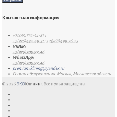
Контактная информация
+7(495)532-54-83
;
+7(926)434-49-31
;
+7(968)499-76-25
VIBER:
+7(925)705-97-46
WhatsApp:
+7(925)705-97-46
premium.klining@yandex.ru
Регион обслуживания: Москва, Московская область
© 2026
ЭКО
Клининг
. Все права защищены.
facebook
twitter
google+
youtube
pinterest