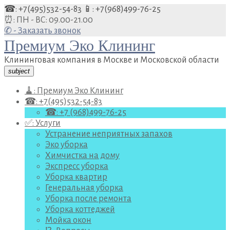
Перейти
☎: +7(495)532-54-83
📱: +7(968)499-76-25
к
⏰: ПН - ВС: 09.00-21.00
содержанию
✆ - Заказать звонок
Премиум Эко Клининг
Клининговая компания в Москве и Московской области
subject
🧹: Премиум Эко Клининг
☎: +7(495)532-54-83
☎: +7 (968)499-76-25
✅: Услуги
Устранение неприятных запахов
Эко уборка
Химчистка на дому
Экспресс уборка
Уборка квартир
Генеральная уборка
Уборка после ремонта
Уборка коттеджей
Мойка окон