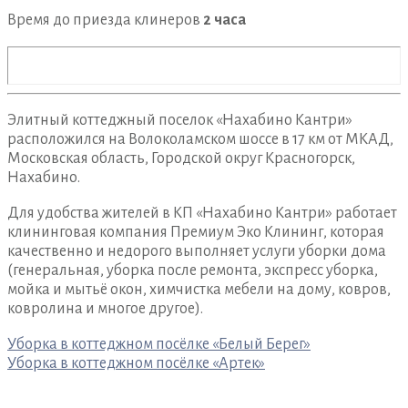
Время до приезда клинеров
2 часа
Элитный коттеджный поселок «Нахабино Кантри»
расположился на Волоколамском шоссе в 17 км от МКАД,
Московская область, Городской округ Красногорск,
Нахабино.
Для удобства жителей в КП «Нахабино Кантри» работает
клининговая компания Премиум Эко Клининг, которая
качественно и недорого выполняет услуги уборки дома
(генеральная, уборка после ремонта, экспресс уборка,
мойка и мытьё окон, химчистка мебели на дому, ковров,
ковролина и многое другое).
Навигация
Уборка в коттеджном посёлке «Белый Берег»
по
Уборка в коттеджном посёлке «Артек»
записям