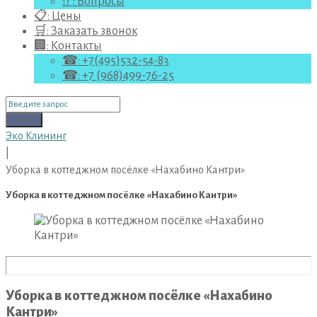
⁉ : Вопросы
📋: Цены
🛒: Заказать звонок
🏢: Контакты
☎: +7(495)532-54-83
☎: +7 (968)499-76-25
Поиск
для:
Поиск
Эко Клининг
|
Уборка в коттеджном посёлке «Нахабино Кантри»
Уборка в коттеджном посёлке «Нахабино Кантри»
Уборка в коттеджном посёлке «Нахабино
Кантри»