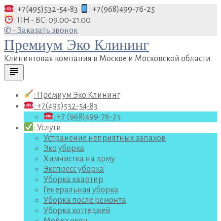
Перейти
: +7(495)532-54-83
: +7(968)499-76-25
к
: ПН - ВС: 09.00-21.00
содержанию
✆ - Заказать звонок
Премиум Эко Клининг
Клининговая компания в Москве и Московской области
subject
: Премиум Эко Клининг
: +7(495)532-54-83
: +7 (968)499-76-25
: Услуги
Устранение неприятных запахов
Эко уборка
Химчистка на дому
Экспресс уборка
Уборка квартир
Генеральная уборка
Уборка после ремонта
Уборка коттеджей