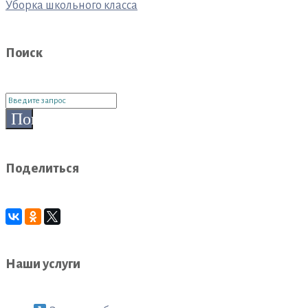
по
Уборка школьного класса
записям
Поиск
Поиск
для:
Поиск
Поделиться
Наши услуги