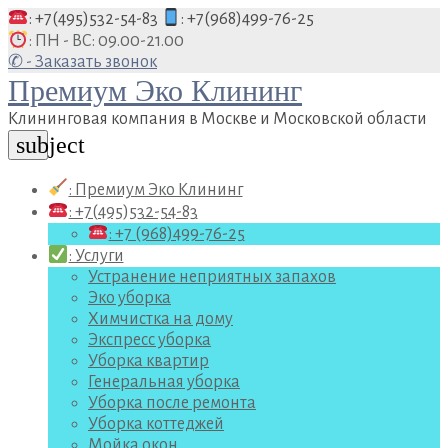
Перейти
: +7(495)532-54-83
: +7(968)499-76-25
к
: ПН - ВС: 09.00-21.00
содержанию
✆ - Заказать звонок
Премиум Эко Клининг
Клининговая компания в Москве и Московской области
subject
: Премиум Эко Клининг
: +7(495)532-54-83
: +7 (968)499-76-25
: Услуги
Устранение неприятных запахов
Эко уборка
Химчистка на дому
Экспресс уборка
Уборка квартир
Генеральная уборка
Уборка после ремонта
Уборка коттеджей
Мойка окон