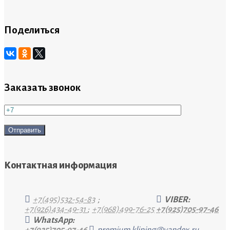
Поделиться
Заказать звонок
Контактная информация
+7(495)532-54-83
;
VIBER:
+7(926)434-49-31
;
+7(968)499-76-25
+7(925)705-97-46
WhatsApp: