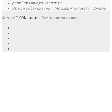
premium.klining@yandex.ru
Регион обслуживания: Москва, Московская область
© 2026
ЭКО
Клининг
. Все права защищены.
facebook
twitter
google+
youtube
pinterest