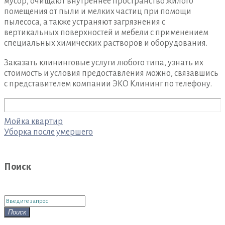
мусор, очищают внутреннее пространство жилого
помещения от пыли и мелких частиц при помощи
пылесоса, а также устраняют загрязнения с
вертикальных поверхностей и мебели с применением
специальных химических растворов и оборудования.
Заказать клининговые услуги любого типа, узнать их
стоимость и условия предоставления можно, связавшись
с представителем компании ЭКО Клининг по телефону.
Навигация
Мойка квартир
по
Уборка после умершего
записям
Поиск
Поиск
для:
Поиск