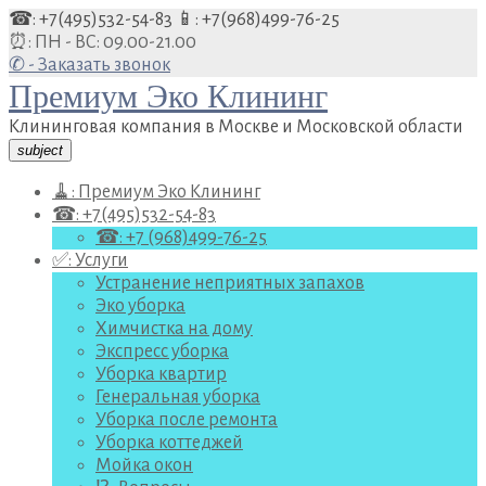
Перейти
☎: +7(495)532-54-83
📱: +7(968)499-76-25
к
⏰: ПН - ВС: 09.00-21.00
содержанию
✆ - Заказать звонок
Премиум Эко Клининг
Клининговая компания в Москве и Московской области
subject
🧹: Премиум Эко Клининг
☎: +7(495)532-54-83
☎: +7 (968)499-76-25
✅: Услуги
Устранение неприятных запахов
Эко уборка
Химчистка на дому
Экспресс уборка
Уборка квартир
Генеральная уборка
Уборка после ремонта
Уборка коттеджей
Мойка окон