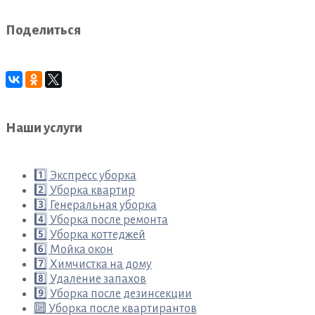
Поделиться
Наши услуги
1️⃣ Экспресс уборка
2️⃣ Уборка квартир
3️⃣ Генеральная уборка
4️⃣ Уборка после ремонта
5️⃣ Уборка коттеджей
6️⃣ Мойка окон
7️⃣ Химчистка на дому
8️⃣ Удаление запахов
9️⃣ Уборка после дезинсекции
🔟 Уборка после квартирантов