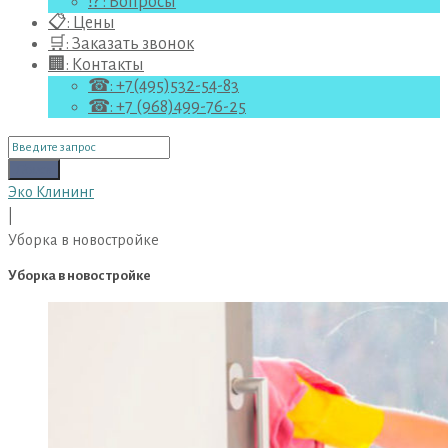
⁉ : Вопросы
📋: Цены
🛒: Заказать звонок
🏢: Контакты
☎: +7(495)532-54-83
☎: +7 (968)499-76-25
Поиск
для:
Поиск
Эко Клининг
|
Уборка в новостройке
Уборка в новостройке