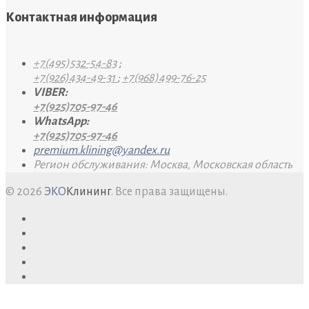
Контактная информация
+7(495)532-54-83
;
+7(926)434-49-31
;
+7(968)499-76-25
VIBER:
+7(925)705-97-46
WhatsApp:
+7(925)705-97-46
premium.klining@yandex.ru
Регион обслуживания: Москва, Московская область
© 2026
ЭКО
Клининг
. Все права защищены.
facebook
twitter
google+
youtube
pinterest