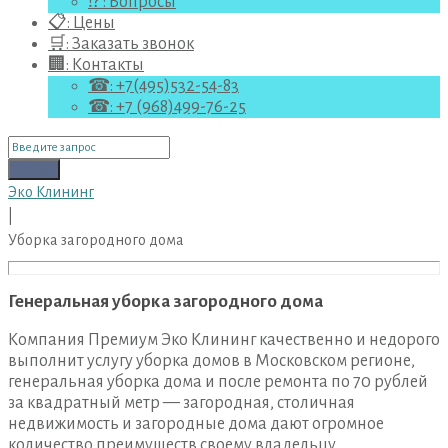
⁉ : Вопросы
📋: Цены
🛒: Заказать звонок
🏢: Контакты
☎: +7(495)532-54-83
☎: +7 (968)499-76-25
Поиск
для:
Поиск
Эко Клининг
|
Уборка загородного дома
Уборка
загородного
Генеральная уборка загородного дома
дома
Компания Премиум Эко Клининг качественно и недорого
выполнит услугу уборка домов в Московском регионе,
генеральная уборка дома и после ремонта по 70 рублей
за квадратный метр — загородная, столичная
недвижимость и загородные дома дают огромное
количество преимуществ своему владельцу.