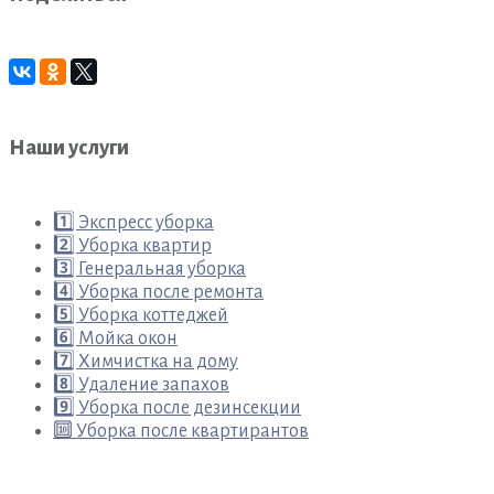
Наши услуги
1️⃣ Экспресс уборка
2️⃣ Уборка квартир
3️⃣ Генеральная уборка
4️⃣ Уборка после ремонта
5️⃣ Уборка коттеджей
6️⃣ Мойка окон
7️⃣ Химчистка на дому
8️⃣ Удаление запахов
9️⃣ Уборка после дезинсекции
🔟 Уборка после квартирантов