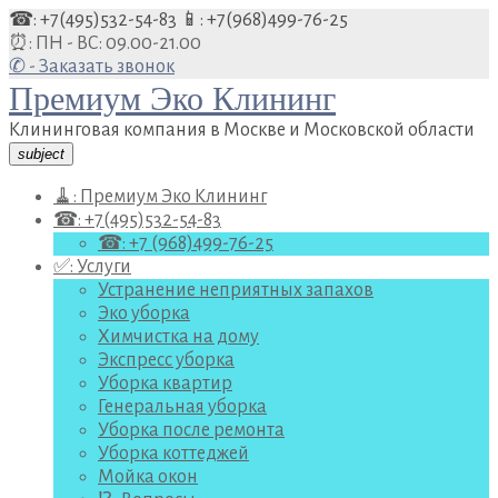
Перейти
☎: +7(495)532-54-83
📱: +7(968)499-76-25
к
⏰: ПН - ВС: 09.00-21.00
содержанию
✆ - Заказать звонок
Премиум Эко Клининг
Клининговая компания в Москве и Московской области
subject
🧹: Премиум Эко Клининг
☎: +7(495)532-54-83
☎: +7 (968)499-76-25
✅: Услуги
Устранение неприятных запахов
Эко уборка
Химчистка на дому
Экспресс уборка
Уборка квартир
Генеральная уборка
Уборка после ремонта
Уборка коттеджей
Мойка окон