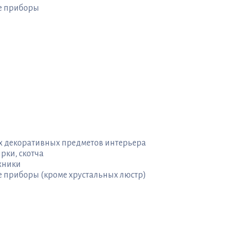
ые приборы
ых декоративных предметов интерьера
рки, скотча
хники
е приборы (кроме хрустальных люстр)