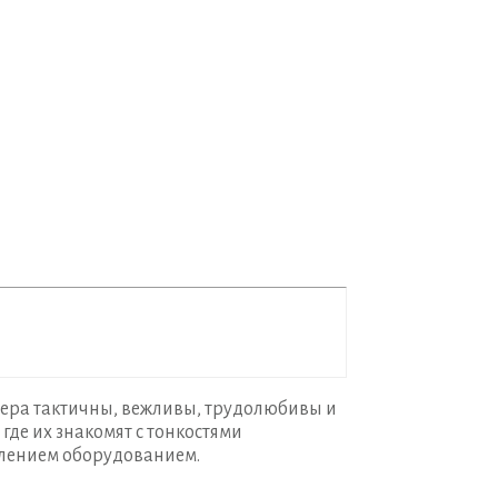
ера тактичны, вежливы, трудолюбивы и
где их знакомят с тонкостями
влением оборудованием.