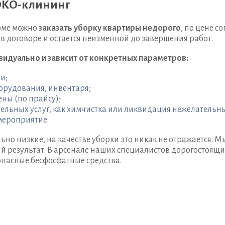
 ЭКО-клининг
рме можно
заказать уборку квартиры недорого
, по цене с
в договоре и остается неизменной до завершения работ.
видуально и зависит от конкретных параметров:
и;
орудования, инвентаря;
ны (по прайсу);
ельных услуг, как химчистка или ликвидация нежелательны
мероприятие.
но низкие, на качестве уборки это никак не отражается. М
й результат. В арсенале наших специалистов дорогостоящ
опасные бесфосфатные средства.