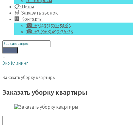
⁉ : Вопросы
📋: Цены
🛒: Заказать звонок
🏢: Контакты
☎: +7(495)532-54-83
☎: +7 (968)499-76-25
Поиск
для:
Поиск
Эко Клининг
|
Заказать уборку квартиры
Заказать уборку квартиры