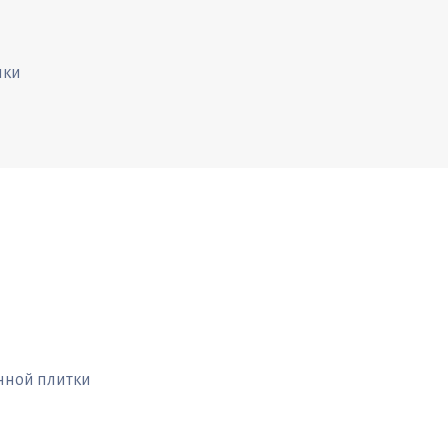
ики
нной плитки