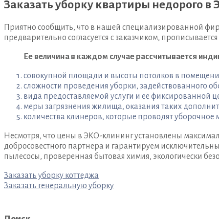
Заказать уборку квартиры недорого в
Приятно сообщить, что в нашей специализированной фи
предварительно согласуется с заказчиком, прописывается 
Ее величина в каждом случае рассчитывается инди
совокупной площади и высоты потолков в помещени
сложности проведения уборки, задействованного об
вида предоставляемой услуги и ее фиксированной це
меры загрязнения жилища, оказания таких дополнит
количества клинеров, которые проводят уборочное 
Несмотря, что цены в ЭКО-клининг установлены максималь
добросовестного партнера и гарантируем исключительны
пылесосы, проверенная бытовая химия, экологически без
Навигация
Заказать уборку коттеджа
Заказать генеральную уборку
по
записям