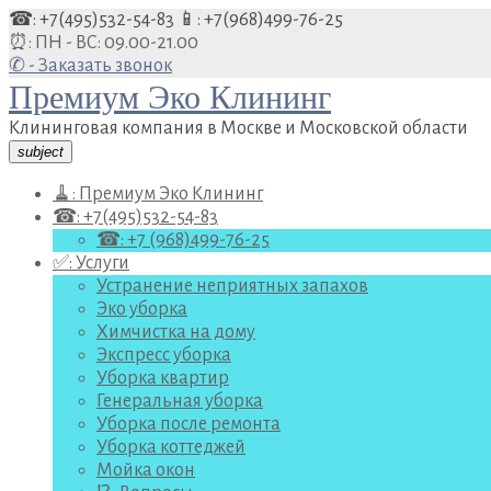
Перейти
☎: +7(495)532-54-83
📱: +7(968)499-76-25
к
⏰: ПН - ВС: 09.00-21.00
содержанию
✆ - Заказать звонок
Премиум Эко Клининг
Клининговая компания в Москве и Московской области
subject
🧹: Премиум Эко Клининг
☎: +7(495)532-54-83
☎: +7 (968)499-76-25
✅: Услуги
Устранение неприятных запахов
Эко уборка
Химчистка на дому
Экспресс уборка
Уборка квартир
Генеральная уборка
Уборка после ремонта
Уборка коттеджей
Мойка окон