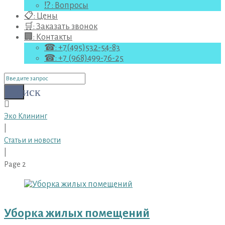
⁉ : Вопросы
📋: Цены
🛒: Заказать звонок
🏢: Контакты
☎: +7(495)532-54-83
☎: +7 (968)499-76-25
Поиск
для:
Поиск
Эко Клининг
|
Статьи и новости
|
Page 2
Статьи
и
новости
Уборка жилых помещений