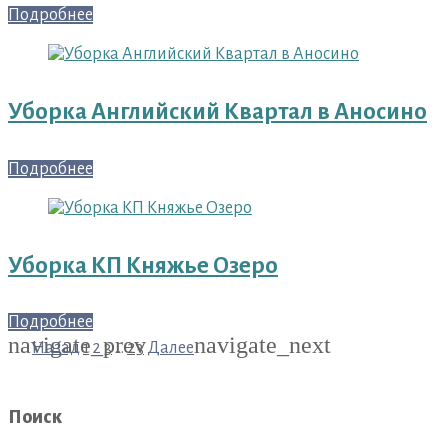
Подробнее
Уборка Английский Квартал в Аносино
Подробнее
Уборка КП Княжье Озеро
Подробнее
navigate_prev
navigate_next
Пагинация
Назад
1
2
3
…
23
Далее
записей
Поиск