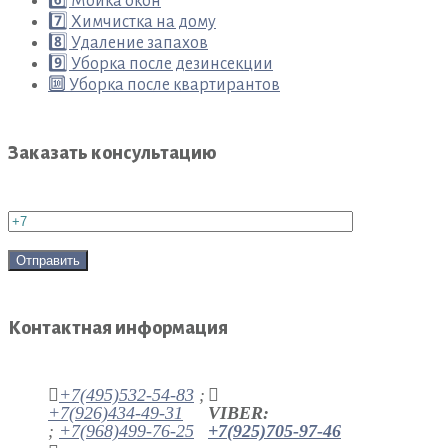
6️⃣ Мойка окон
7️⃣ Химчистка на дому
8️⃣ Удаление запахов
9️⃣ Уборка после дезинсекции
🔟 Уборка после квартирантов
Заказать консультацию
Контактная информация
+7(495)532-54-83
;
+7(926)434-49-31
VIBER:
;
+7(968)499-76-25
+7(925)705-97-46