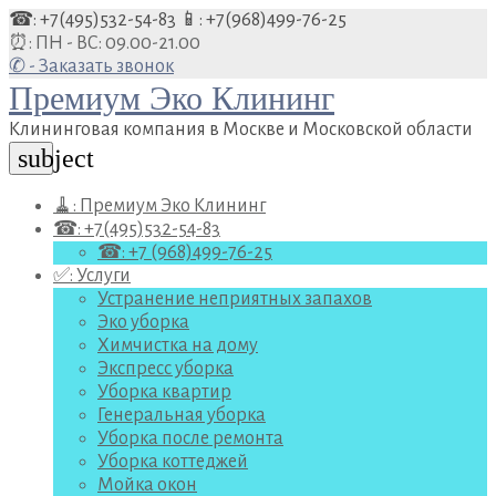
Перейти
☎: +7(495)532-54-83
📱: +7(968)499-76-25
к
⏰: ПН - ВС: 09.00-21.00
содержанию
✆ - Заказать звонок
Премиум Эко Клининг
Клининговая компания в Москве и Московской области
subject
🧹: Премиум Эко Клининг
☎: +7(495)532-54-83
☎: +7 (968)499-76-25
✅: Услуги
Устранение неприятных запахов
Эко уборка
Химчистка на дому
Экспресс уборка
Уборка квартир
Генеральная уборка
Уборка после ремонта
Уборка коттеджей
Мойка окон